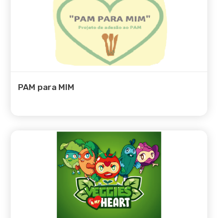
Programa de Alimentação
Saudável
Conselho Municipal de
Educação
SIGA
PAM para MIM
Ação Social Escolar
Transportes
Refeições Escolares
AEC | CAF | AAAF
Obras e Equipamentos
Contactos