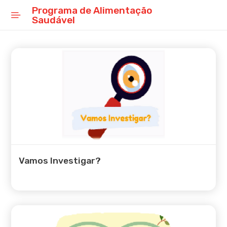
Projeto Educativo Municipal
Programa de Alimentação
Saudável
Escola de Sucesso
Escola Formação
Escola Verde
Escola Digital
Escola de Orientação
Profissional
Escola de Cidadania
Vamos Investigar?
Escola Cultural
Escola Leitura
Escola de Bem-estar